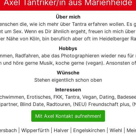
Axel Tantriker/in aus Marienheide
Über mich
 Menschen die, wie ich mehr über Tantra erfahren wollen. Es
ht um Sex. Wenn es Dir ähnlich ergeht, freuen ich mich üb
der Nähe von Köln, bin beruflich aber oft im Heidelberger R
Hobbys
wimmen, Radfahren, abe das Photographieren wieder neu für 
 und höre gerne Musik, koche gerne (vegan). Ansonsten of
Wünsche
Stehen eigentlich schon oben
Interessen
chwimmen, Erotisches, FKK, Tantra, Vegan, Dating, Badesee
partner, Blind Date, Radtouren, (NEU) Freundschaft plus, (
Mit Axel Kontakt aufnehmen!
sbach | Wipperfürth | Halver | Engelskirchen | Wiehl | Mei