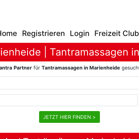
Home
Registrieren
Login
Freizeit Clu
rienheide | Tantramassagen i
antra
Partner
für
Tantramassagen in Marienheide
gesuch
JETZT HIER FINDEN >