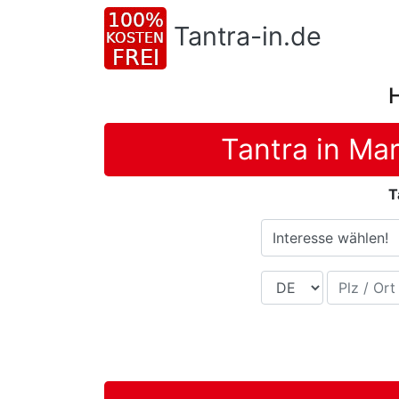
Tantra-in.de
Tantra in Ma
T
Interesse wählen!
Land
Plz / Ort