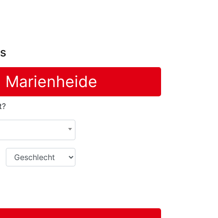
bs
n Marienheide
t?
Geschlecht