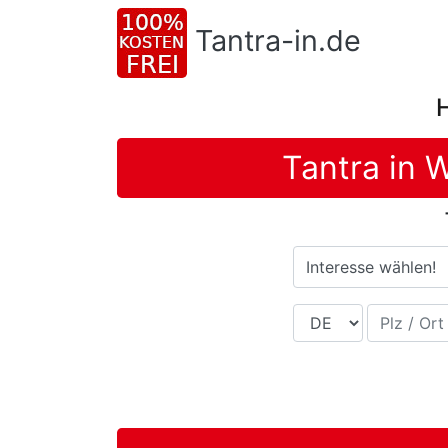
Tantra-in.de
Tantra in 
Interesse wählen!
Land
Plz / Ort