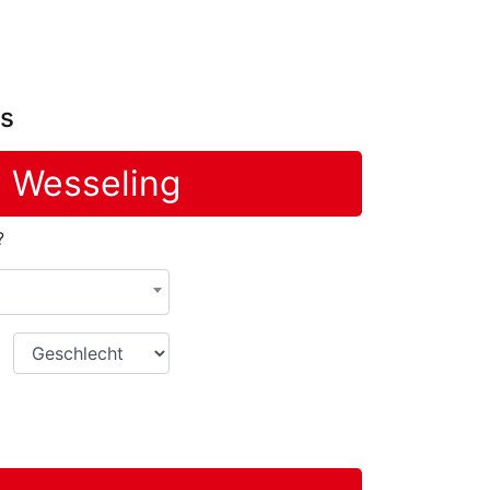
bs
n Wesseling
?
Geschlecht