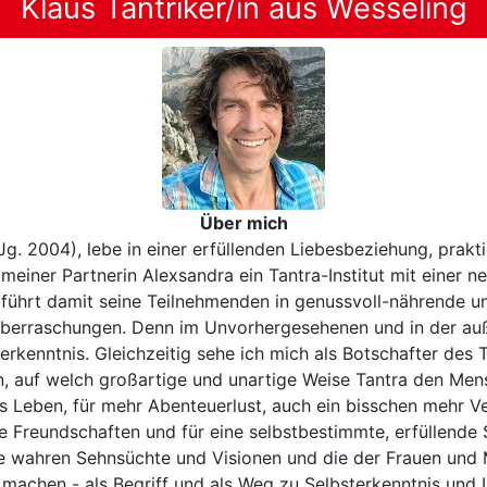
Klaus Tantriker/in aus Wesseling
Über mich
Jg. 2004), lebe in einer erfüllenden Liebesbeziehung, prakti
einer Partnerin Alexsandra ein Tantra-Institut mit einer n
hrt damit seine Teilnehmenden in genussvoll-nährende und
d Überraschungen. Denn im Unvorhergesehenen und in der 
erkenntnis. Gleichzeitig sehe ich mich als Botschafter des 
n, auf welch großartige und unartige Weise Tantra den Mens
tes Leben, für mehr Abenteuerlust, auch ein bisschen mehr 
Freundschaften und für eine selbstbestimmte, erfüllende Se
e wahren Sehnsüchte und Visionen und die der Frauen und M
machen - als Begriff und als Weg zu Selbsterkenntnis und L