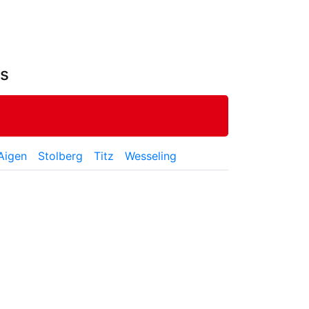
bs
Aigen
Stolberg
Titz
Wesseling